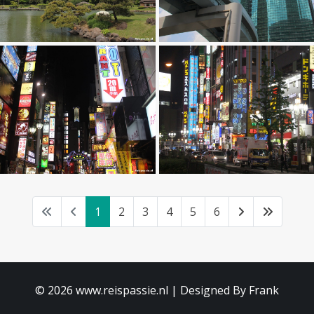
1
2
3
4
5
6
© 2026 www.reispassie.nl | Designed By Frank