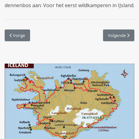
dennenbos aan. Voor het eerst wildkamperen in IJsland.
Vorig artikel: Dag 16 | Reykhólar naar Grundarfjörður
Volgende artikel
Vorige
Volgende