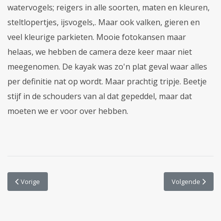
watervogels; reigers in alle soorten, maten en kleuren,
steltlopertjes, ijsvogels,. Maar ook valken, gieren en
veel kleurige parkieten. Mooie fotokansen maar
helaas, we hebben de camera deze keer maar niet
meegenomen. De kayak was zo'n plat geval waar alles
per definitie nat op wordt. Maar prachtig tripje. Beetje
stijf in de schouders van al dat gepeddel, maar dat
moeten we er voor over hebben.
Vorig artikel: Leon op zondag
Volgende artike
Vorige
Volgende